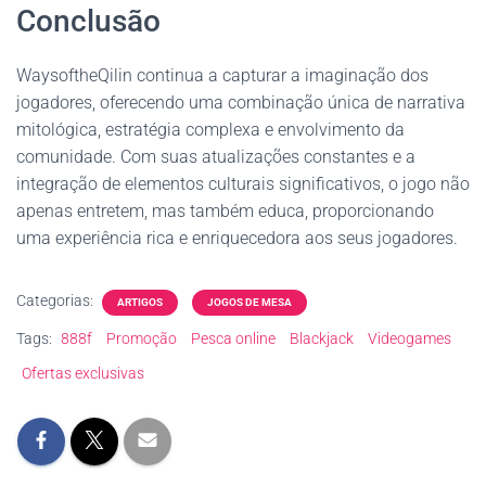
Conclusão
WaysoftheQilin continua a capturar a imaginação dos
jogadores, oferecendo uma combinação única de narrativa
mitológica, estratégia complexa e envolvimento da
comunidade. Com suas atualizações constantes e a
integração de elementos culturais significativos, o jogo não
apenas entretem, mas também educa, proporcionando
uma experiência rica e enriquecedora aos seus jogadores.
Categorias:
ARTIGOS
JOGOS DE MESA
Tags:
888f
Promoção
Pesca online
Blackjack
Videogames
Ofertas exclusivas