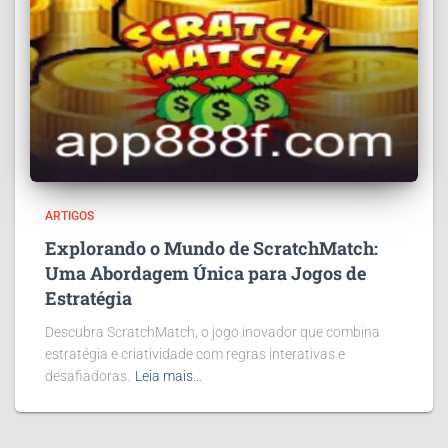
ARTIGOS
Explorando o Mundo de ScratchMatch:
Uma Abordagem Única para Jogos de
Estratégia
Descubra ScratchMatch, o jogo inovador que combina
estratégia e criatividade com regras interativas e
desafiadoras.
Leia mais…