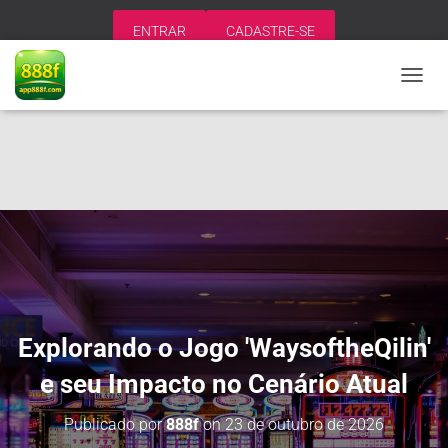
ENTRAR
CADASTRE-SE
A
L
T
E
R
N
A
R
N
A
V
E
G
A
Explorando o Jogo 'WaysoftheQilin'
Ç
Ã
e seu Impacto no Cenário Atual
O
Publicado por
888f
on
23 de outubro de 2026