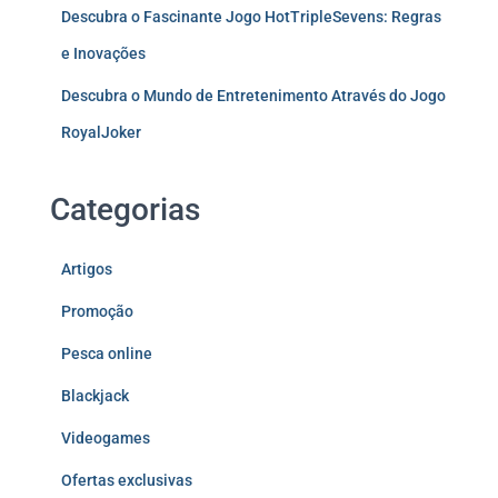
Descubra o Fascinante Jogo HotTripleSevens: Regras
e Inovações
Descubra o Mundo de Entretenimento Através do Jogo
RoyalJoker
Categorias
Artigos
Promoção
Pesca online
Blackjack
Videogames
Ofertas exclusivas