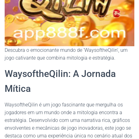
Descubra o emocionante mundo de 'WaysoftheQilin', um
jogo cativante que combina mitologia e estratégia.
WaysoftheQilin: A Jornada
Mítica
WaysoftheQilin é um jogo fascinante que mergulha os
jogadores em um mundo onde a mitologia encontra a
estratégia. Desenvolvido com uma narrativa rica, gráficos
envolventes e mecânicas de jogo inovadoras, este jogo se
destaca como uma experiência única no cenário atual dos