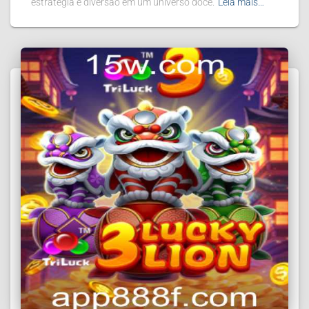
estratégia e diversão em um universo doce.
Leia mais…