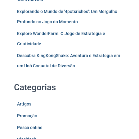
Explorando o Mundo de '4potsriches': Um Mergulho
Profundo no Jogo do Momento
Explore WonderFarm: O Jogo de Estratégia e
Criatividade
Descubra KingKongShake: Aventura e Estratégia em
um Unõ Coquetel de Diversão
Categorias
Artigos
Promoção
Pesca online