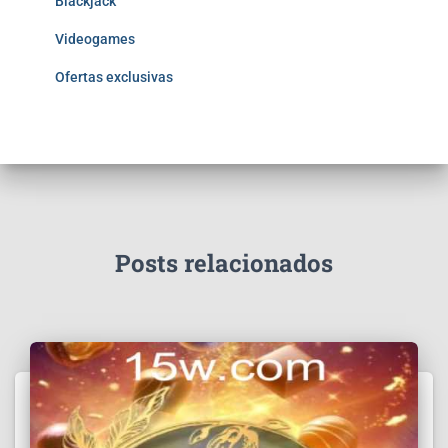
Blackjack
Videogames
Ofertas exclusivas
Posts relacionados