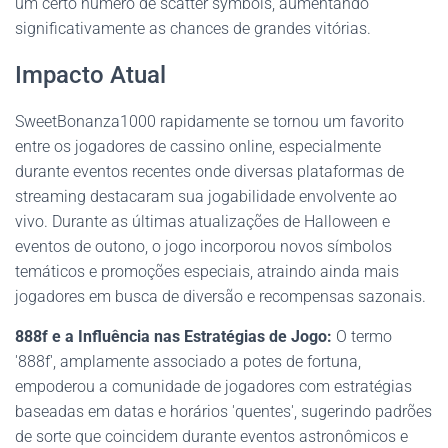
um certo número de scatter symbols, aumentando
significativamente as chances de grandes vitórias.
Impacto Atual
SweetBonanza1000 rapidamente se tornou um favorito
entre os jogadores de cassino online, especialmente
durante eventos recentes onde diversas plataformas de
streaming destacaram sua jogabilidade envolvente ao
vivo. Durante as últimas atualizações de Halloween e
eventos de outono, o jogo incorporou novos símbolos
temáticos e promoções especiais, atraindo ainda mais
jogadores em busca de diversão e recompensas sazonais.
888f e a Influência nas Estratégias de Jogo:
O termo
'888f', amplamente associado a potes de fortuna,
empoderou a comunidade de jogadores com estratégias
baseadas em datas e horários 'quentes', sugerindo padrões
de sorte que coincidem durante eventos astronômicos e