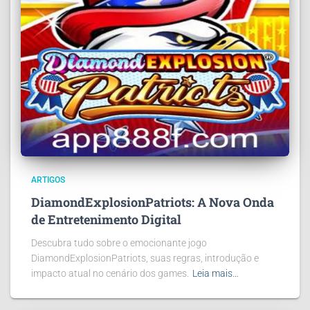
ARTIGOS
DiamondExplosionPatriots: A Nova Onda
de Entretenimento Digital
Descubra tudo sobre o emocionante jogo
DiamondExplosionPatriots, suas regras, introdução e
impacto atual no cenário dos games.
Leia mais…