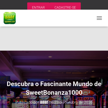
ENTRAR
CADASTRE-SE
A
L
T
E
R
N
A
R
N
A
V
E
G
A
Descubra o Fascinante Mundo de
Ç
Ã
SweetBonanza1000
O
Publicado por
888f
on
23 de outubro de 2026