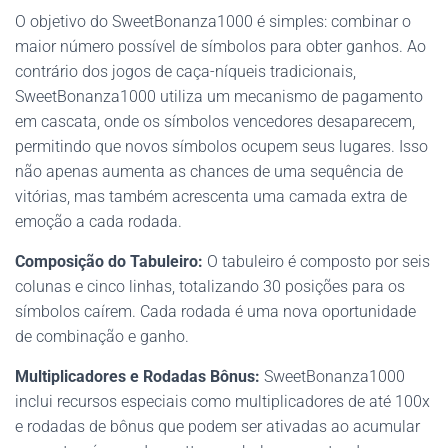
O objetivo do SweetBonanza1000 é simples: combinar o
maior número possível de símbolos para obter ganhos. Ao
contrário dos jogos de caça-níqueis tradicionais,
SweetBonanza1000 utiliza um mecanismo de pagamento
em cascata, onde os símbolos vencedores desaparecem,
permitindo que novos símbolos ocupem seus lugares. Isso
não apenas aumenta as chances de uma sequência de
vitórias, mas também acrescenta uma camada extra de
emoção a cada rodada.
Composição do Tabuleiro:
O tabuleiro é composto por seis
colunas e cinco linhas, totalizando 30 posições para os
símbolos caírem. Cada rodada é uma nova oportunidade
de combinação e ganho.
Multiplicadores e Rodadas Bônus:
SweetBonanza1000
inclui recursos especiais como multiplicadores de até 100x
e rodadas de bônus que podem ser ativadas ao acumular