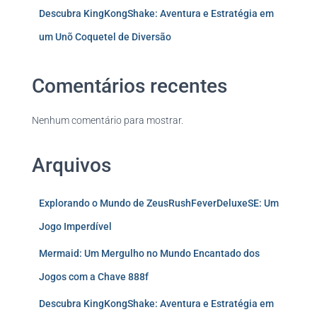
Descubra KingKongShake: Aventura e Estratégia em
um Unõ Coquetel de Diversão
Comentários recentes
Nenhum comentário para mostrar.
Arquivos
Explorando o Mundo de ZeusRushFeverDeluxeSE: Um
Jogo Imperdível
Mermaid: Um Mergulho no Mundo Encantado dos
Jogos com a Chave 888f
Descubra KingKongShake: Aventura e Estratégia em