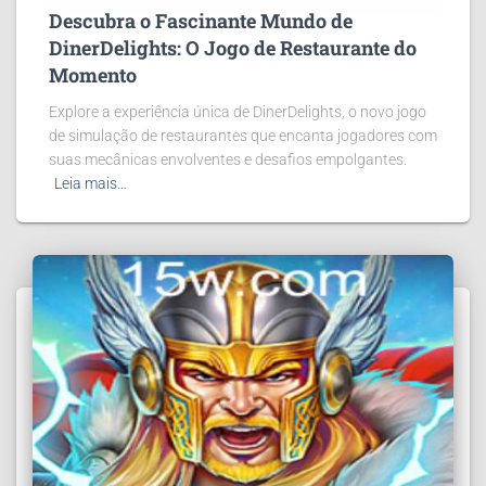
Descubra o Fascinante Mundo de
DinerDelights: O Jogo de Restaurante do
Momento
Explore a experiência única de DinerDelights, o novo jogo
de simulação de restaurantes que encanta jogadores com
suas mecânicas envolventes e desafios empolgantes.
Leia mais…